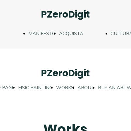
PZeroDigit
MANIFESTO
ACQUISTA
CULTURA
AZIONE
UN'OPERA
DIDATTI
PZeroDigit
 PAGE
FISIC PAINTING
WORKS
ABOUT
BUY AN ART
Works